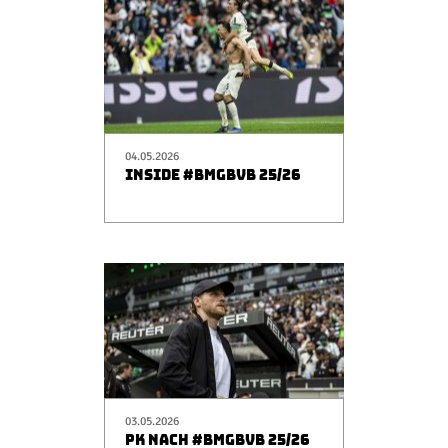
Champions League
Europa League
Testspiele
Inside
News
04.05.2026
INSIDE #BMGBVB 25/26
Interviews
Pressekonferenzen
Rund um Borussia
Trainingslager
Buntes
Historie
English
Alle Videos
03.05.2026
PK NACH #BMGBVB 25/26