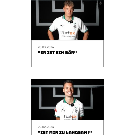
Champions League
Europa League
Testspiele
Inside
News
28.03.2024
"ER IST EIN BÄR"
Interviews
Pressekonferenzen
Rund um Borussia
Trainingslager
Buntes
Historie
English
Alle Videos
29.02.2024
"IST MIR ZU LANGSAM!"