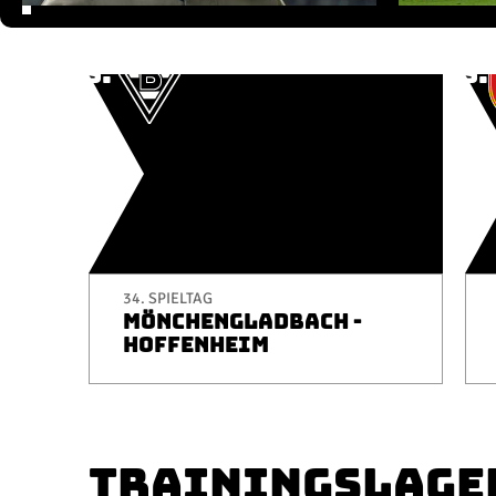
34. SPIELTAG
MÖNCHENGLADBACH -
HOFFENHEIM
TRAININGSLAGE