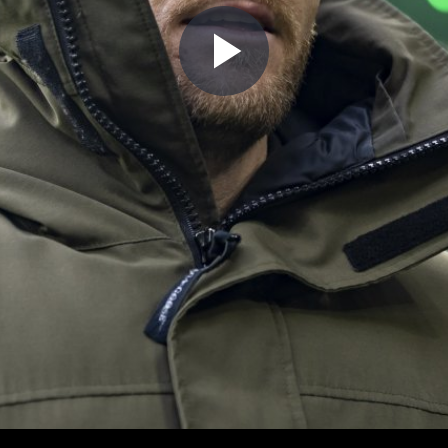
Play
Video