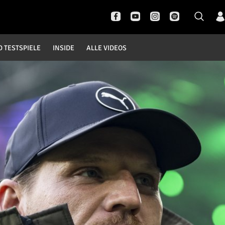
D TESTSPIELE
INSIDE
ALLE VIDEOS
Pokal- und Testspiele
Inside
DFB Pokal
News
Champions League
Interviews
Europa League
Pressekonferenzen
Testspiele
Rund um Borussia
Trainingslager
Buntes
Historie
English