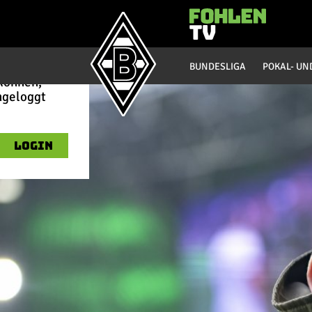
erlich!
Hauptmenü
ideo
BUNDESLIGA
POKAL- UN
können,
Bundesliga
ngeloggt
Saison 20/21
Saison 19/20
LOGIN
Saison 18/19
Saison 17/18
Saison 16/17
Saison 15/16
Saison 14/15
Saison 13/14
Saison 12/13
Saison 11/12