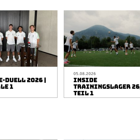
05.08.2026
-DUELL 2026 |
INSIDE
LE 1
TRAININGSLAGER 26/
TEIL 1