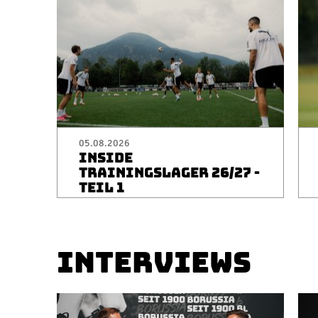
05.08.2026
INSIDE
TRAININGSLAGER 26/27 -
TEIL 1
INTERVIEWS