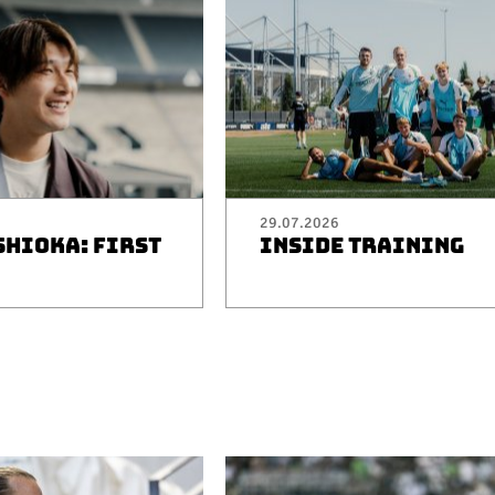
29.07.2026
SHIOKA: FIRST
INSIDE TRAINING