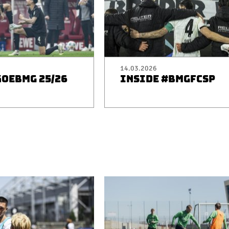
14.03.2026
KOEBMG 25/26
INSIDE #BMGFCSP