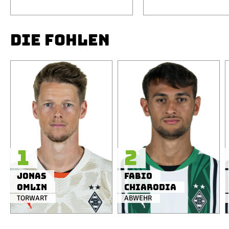
DIE FOHLEN
1
2
Jonas
Fabio
Omlin
Chiarodia
TORWART
ABWEHR