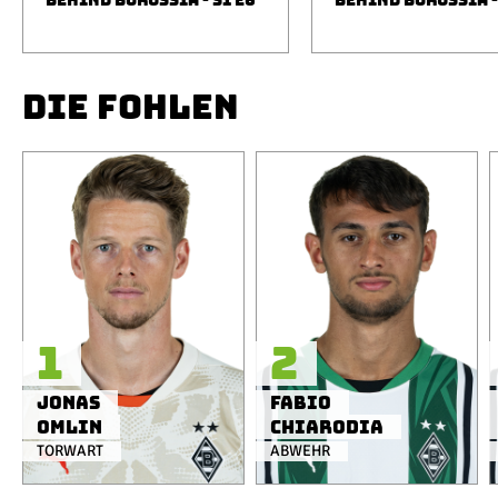
BEHIND BORUSSIA - S1 E6
BEHIND BORUSSIA -
DIE FOHLEN
1
2
Jonas
Fabio
Omlin
Chiarodia
TORWART
ABWEHR