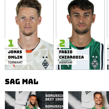
1
2
Jonas
Fabio
Omlin
Chiarodia
TORWART
ABWEHR
SAG MAL