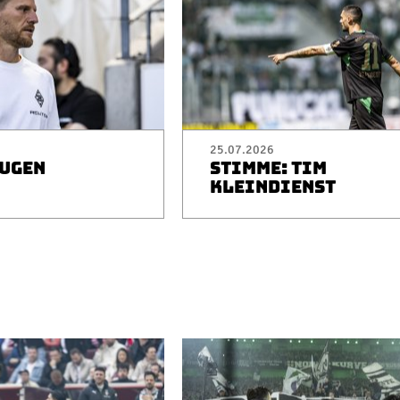
25.07.2026
EUGEN
STIMME: TIM
I
KLEINDIENST