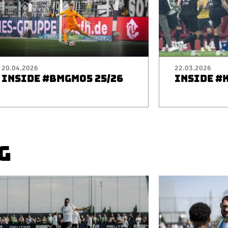
20.04.2026
22.03.2026
INSIDE #BMGM05 25/26
INSIDE #
G