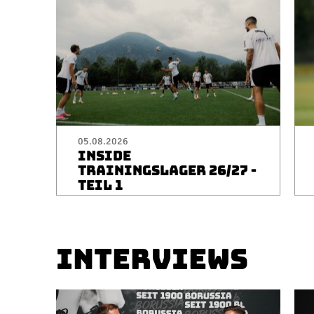
05.08.2026
INSIDE
TRAININGSLAGER 26/27 -
TEIL 1
INTERVIEWS