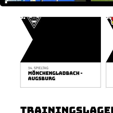
34. SPIELTAG
MÖNCHENGLADBACH -
AUGSBURG
TRAININGSLAGE