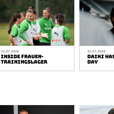
31.07.2026
31.07.2026
INSIDE FRAUEN-
DAIKI HA
TRAININGSLAGER
DAY