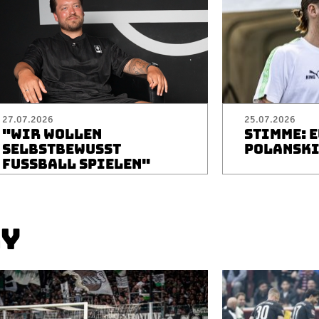
27.07.2026
25.07.2026
"WIR WOLLEN
STIMME: 
SELBSTBEWUSST
POLANSK
FUSSBALL SPIELEN"
AY