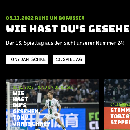
05.11.2022
Rund um Borussia
Wie hast Du's geseh
Der 13. Spieltag aus der Sicht unserer Nummer 24!
TONY JANTSCHKE
13. SPIELTAG
Aktuelle Playlist
05.11.2022
|
RUND UM BORUSSIA
WIE
HAST
04.11.202
DU'S
STIMM
GESEHEN,
TOBIA
TONY
SIPPE
JANTSCHKE?