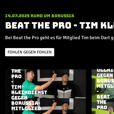
14.07.2025
Rund um Borussia
Beat the Pro - Tim 
Bei Beat the Pro geht es für Mitglied Tim beim Dart 
25.06.202
KEVIN
FOHLEN GEGEN FOHLEN
STÖGE
UND
14.07.2025
|
RUND UM BORUSSIA
LUKAS
BEAT
ULLRI
THE
Aktuelle Playlist
GEGEN
PRO
BORUS
-
MITGL
TIM
-
KLEINDIENST
BEAT
GEGEN
THE
BORUSSIA-
PRO
MITLGLIED