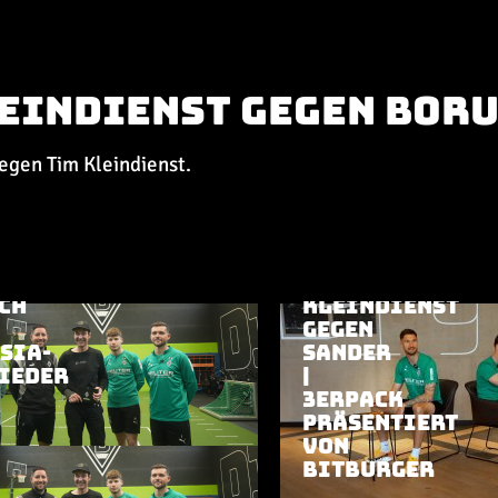
Kleindienst gegen Bor
gegen Tim Kleindienst.
5
|
RUND UM BORUSSIA
R
10.06.2025
|
RUND UM BORU
CH
KLEINDIENST
GEGEN
SIA-
SANDER
IEDER
|
3ERPACK
PRÄSENTIERT
VON
BITBURGER