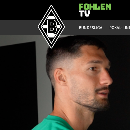
Hauptmenü
BUNDESLIGA
POKAL- UN
Bundesliga
Saison 20/21
Saison 19/20
Saison 18/19
Saison 17/18
Saison 16/17
Saison 15/16
Saison 14/15
Saison 13/14
Saison 12/13
Saison 11/12