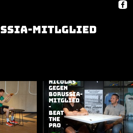
ussia-Mitlglied
21.05.2025
|
RUND UM BORUSSIA
MORITZ
SSIA
NICOLAS
GEGEN
BORUSSIA-
MITGLIED
-
BEAT
THE
PRO