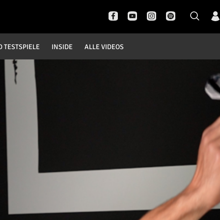
D TESTSPIELE
INSIDE
ALLE VIDEOS
Pokal- und Testspiele
Inside
DFB Pokal
News
Champions League
Interviews
Europa League
Pressekonferenzen
Testspiele
Rund um Borussia
Trainingslager
Buntes
Historie
English