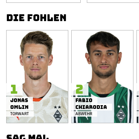
DIE FOHLEN
1
2
Jonas
Fabio
Omlin
Chiarodia
TORWART
ABWEHR
SAG MAL