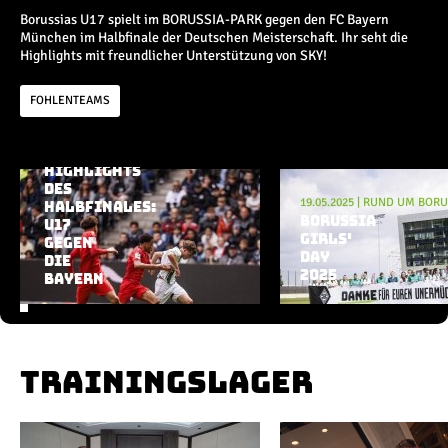
Champions League
Borussias U17 spielt im BORUSSIA-PARK gegen den FC Bayern
Europa League
München im Halbfinale der Deutschen Meisterschaft. Ihr seht die
Testspiele
Highlights mit freundlicher Unterstützung von SKY!
FOHLENTEAMS
Inside
08.06.2025
|
RUND UM BORUSSIA
News
HIGHLIGHTS
Aktuelle Playlist
Interviews
DES
19.05.2025
|
RUND UM BORU
Pressekonferenzen
HALBFINALES:
BORUSSIA
U17
Rund um Borussia
GIRLS'
GEGEN
Trainingslager
DAY
DIE
Buntes
2025
BAYERN
Historie
English
TRAININGSLAGER
Alle Videos