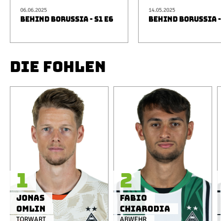
06.06.2025
14.05.2025
BEHIND BORUSSIA - S1 E6
BEHIND BORUSSIA -
DIE FOHLEN
1
2
Jonas
Fabio
Omlin
Chiarodia
TORWART
ABWEHR