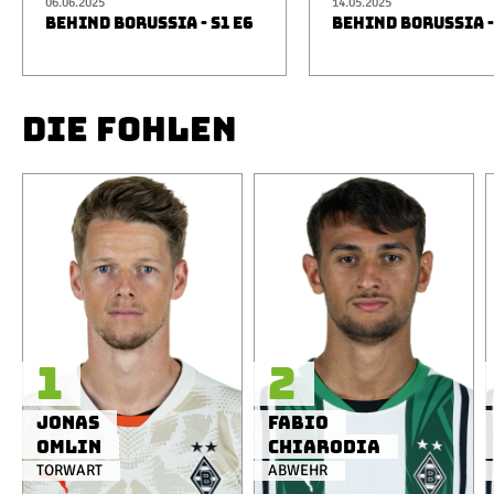
06.06.2025
14.05.2025
BEHIND BORUSSIA - S1 E6
BEHIND BORUSSIA -
DIE FOHLEN
1
2
Jonas
Fabio
Omlin
Chiarodia
TORWART
ABWEHR