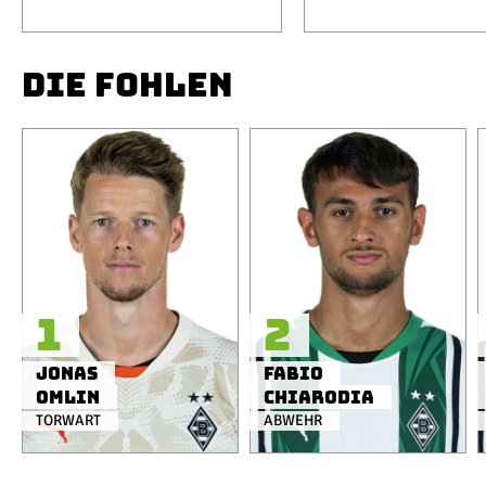
DIE FOHLEN
1
2
Jonas
Fabio
Omlin
Chiarodia
TORWART
ABWEHR