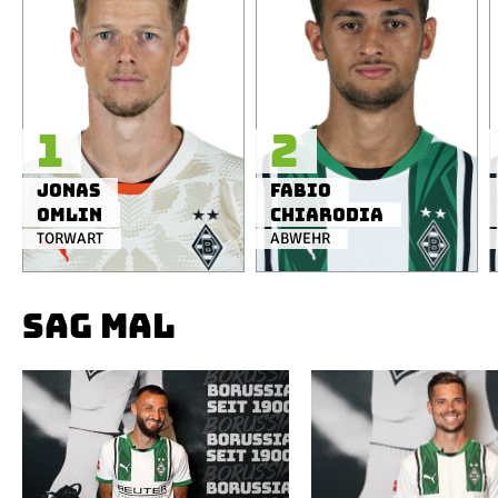
1
2
Jonas
Fabio
Omlin
Chiarodia
TORWART
ABWEHR
SAG MAL