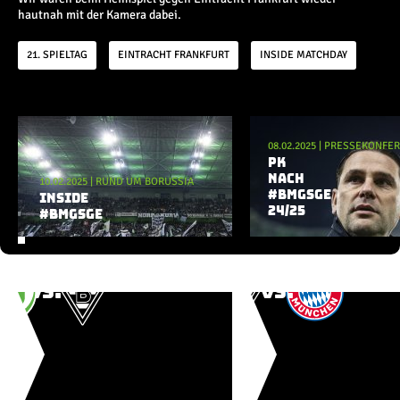
Champions League
hautnah mit der Kamera dabei.
Europa League
Testspiele
21. SPIELTAG
EINTRACHT FRANKFURT
INSIDE MATCHDAY
Inside
Aktuelle Playlist
News
08.02.2025
|
PRESSEKONFE
Interviews
PK
NACH
10.02.2025
Pressekonferenzen
|
RUND UM BORUSSIA
#BMGSGE
INSIDE
Rund um Borussia
24/25
#BMGSGE
Trainingslager
Buntes
Historie
English
Alle Videos