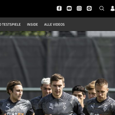
D TESTSPIELE
INSIDE
ALLE VIDEOS
Pokal- und Testspiele
Inside
DFB Pokal
News
Champions League
Interviews
Europa League
Pressekonferenzen
Testspiele
Rund um Borussia
Trainingslager
Buntes
Historie
English