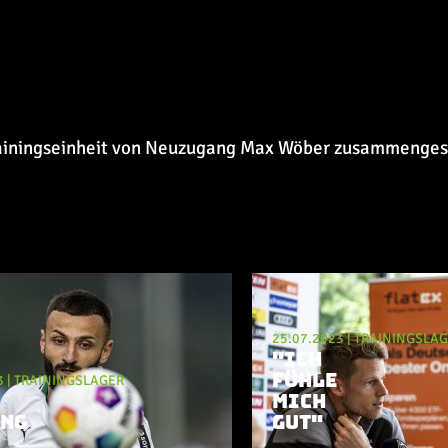
Trainingseinheit von Neuzugang Max Wöber zusammengest
25.07.2023
|
TRAININGSLA
"ICH
FÜHLE
3
|
TRAININGSLAGER
MICH
NG
GUT"