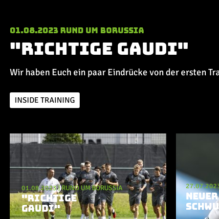
01.08.2023
Rund um Borussia
"Richtige Gaudi"
Wir haben Euch ein paar Eindrücke von der ersten 
INSIDE TRAINING
Aktuelle Playlist
27.07.202
01.08.2023
|
RUND UM BORUSSIA
NEUER
"RICHTIGE
SCHWU
GAUDI"