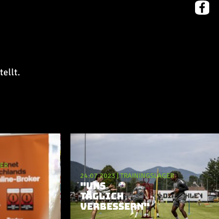
ellt.
GER
24.07.2023
|
TRAININGSLAGER
"UNS
TÄGLICH
VERBESSERN"