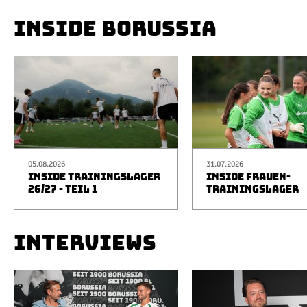
INSIDE BORUSSIA
05.08.2026
31.07.2026
INSIDE TRAININGSLAGER
INSIDE FRAUEN-
26/27 - TEIL 1
TRAININGSLAGER
INTERVIEWS