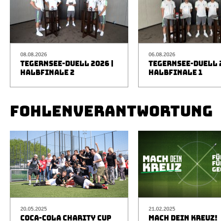
08.08.2026
06.08.2026
TEGERNSEE-DUELL 2026 |
TEGERNSEE-DUELL 2
HALBFINALE 2
HALBFINALE 1
FOHLENVERANTWORTUNG
20.05.2025
21.02.2025
COCA-COLA CHARITY CUP
MACH DEIN KREUZ!