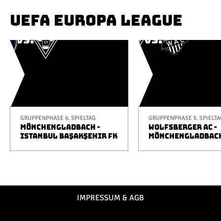
UEFA EUROPA LEAGUE
GRUPPENPHASE 6. SPIELTAG
GRUPPENPHASE 5. SPIELTA
MÖNCHENGLADBACH -
WOLFSBERGER AC -
ISTANBUL BAŞAKŞEHIR FK
MÖNCHENGLADBAC
IMPRESSUM & AGB