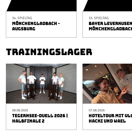
34. SPIELTAG
33. SPIELTAG
MÖNCHENGLADBACH -
BAYER LEVERKUSEN
AUGSBURG
MÖNCHENGLADBAC
TRAININGSLAGER
08.08.2026
07.08.2026
TEGERNSEE-DUELL 2026 |
HOTELTOUR MIT UL
HALBFINALE 2
HACKI UND WAEL