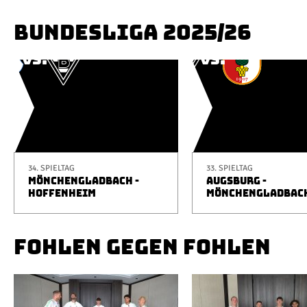
BUNDESLIGA 2025/26
34. SPIELTAG
33. SPIELTAG
MÖNCHENGLADBACH -
AUGSBURG -
HOFFENHEIM
MÖNCHENGLADBAC
FOHLEN GEGEN FOHLEN