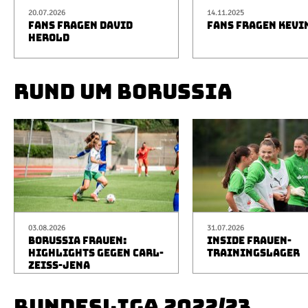
20.07.2026
14.11.2025
FANS FRAGEN DAVID
FANS FRAGEN KEVI
HEROLD
RUND UM BORUSSIA
03.08.2026
31.07.2026
BORUSSIA FRAUEN:
INSIDE FRAUEN-
HIGHLIGHTS GEGEN CARL-
TRAININGSLAGER
ZEISS-JENA
BUNDESLIGA 2022/23