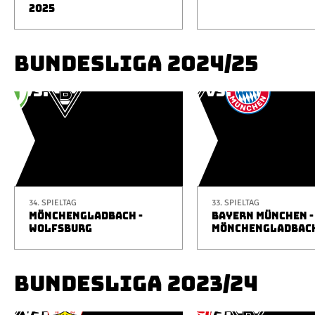
2025
BUNDESLIGA 2024/25
34. SPIELTAG
33. SPIELTAG
MÖNCHENGLADBACH -
BAYERN MÜNCHEN -
WOLFSBURG
MÖNCHENGLADBAC
BUNDESLIGA 2023/24