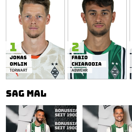
1
2
Jonas
Fabio
Omlin
Chiarodia
TORWART
ABWEHR
SAG MAL