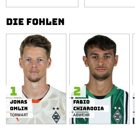
DIE FOHLEN
1
2
Jonas
Fabio
Omlin
Chiarodia
TORWART
ABWEHR