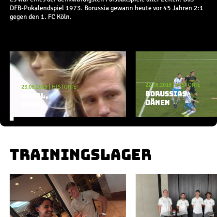
Champions League
DFB-Pokalendspiel 1973. Borussia gewann heute vor 45 Jahren 2:1
Europa League
gegen den 1. FC Köln.
Testspiele
Inside
Aktuelle Playlist
News
22.06.2018
|
HISTORIE
23.06.2018
Interviews
|
HISTORIE
BORUSSIAS
POKAL,
Pressekonferenzen
DÄNEN
POKAL
Rund um Borussia
Trainingslager
Buntes
Historie
TRAININGSLAGER
English
Alle Videos