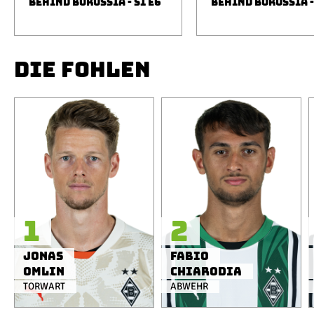
BEHIND BORUSSIA - S1 E6
BEHIND BORUSSIA -
DIE FOHLEN
1
2
Jonas
Fabio
Omlin
Chiarodia
TORWART
ABWEHR