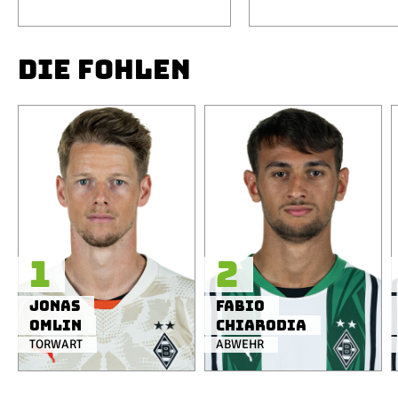
DIE FOHLEN
1
2
Jonas
Fabio
Omlin
Chiarodia
TORWART
ABWEHR