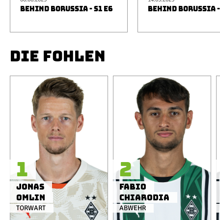
BEHIND BORUSSIA - S1 E6
BEHIND BORUSSIA -
DIE FOHLEN
1
2
Jonas
Fabio
Omlin
Chiarodia
TORWART
ABWEHR