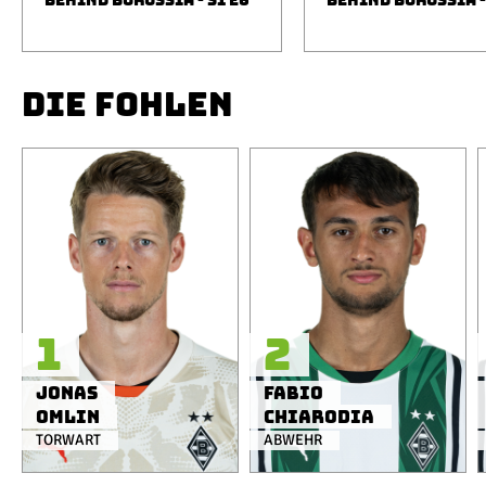
BEHIND BORUSSIA - S1 E6
BEHIND BORUSSIA -
DIE FOHLEN
1
2
Jonas
Fabio
Omlin
Chiarodia
TORWART
ABWEHR