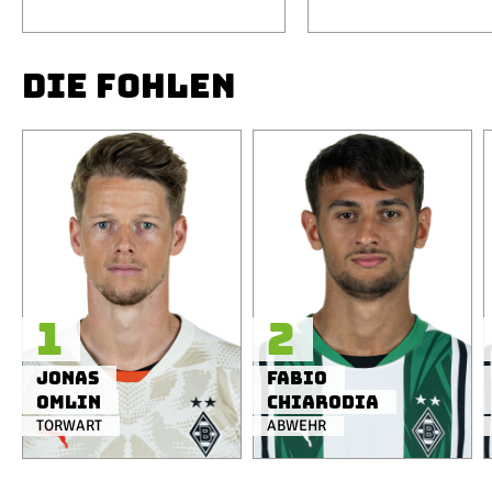
DIE FOHLEN
1
2
Jonas
Fabio
Omlin
Chiarodia
TORWART
ABWEHR