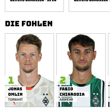
BEHIND BORUSSIA - S1 E6
BEHIND BORUSSIA -
DIE FOHLEN
1
2
Jonas
Fabio
Omlin
Chiarodia
TORWART
ABWEHR