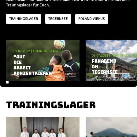
Champions League
Trainingslager für Euch.
Europa League
Testspiele
TRAININGSLAGER
TEGERNSEE
ROLAND VIRKUS
Inside
Aktuelle Playlist
News
09.07.2022
|
TRAININGSLAGER
Interviews
09.07.2022
|
TRAININGSLAG
"AUF
FANABEND
Pressekonferenzen
DIE
AM
ARBEIT
Rund um Borussia
TEGERNSEE
KONZENTRIEREN"
Trainingslager
Buntes
Historie
English
TRAININGSLAGER
Alle Videos