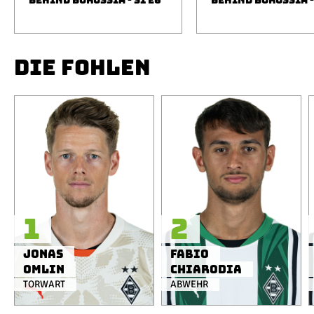
BEHIND BORUSSIA - S1 E6
BEHIND BORUSSIA -
DIE FOHLEN
1
2
Jonas
Fabio
Omlin
Chiarodia
TORWART
ABWEHR