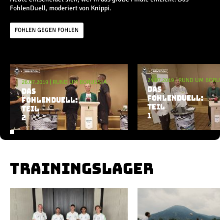
Champions League
FohlenDuell, moderiert von Knippi.
Europa League
Testspiele
FOHLEN GEGEN FOHLEN
Inside
Aktuelle Playlist
News
24.07.2019
|
RUND UM BORU
26.07.2019
|
RUND UM BORUSSIA
Interviews
DAS
DAS
FOHLENDUELL:
Pressekonferenzen
FOHLENDUELL:
TEIL
TEIL
Rund um Borussia
1
2
Trainingslager
Buntes
Historie
English
TRAININGSLAGER
Alle Videos