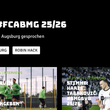
#FCABMG 25/26
n Augsburg gesprochen
URG
ROBIN HACK
6
|
INTERVIEWS
03.05.2026
|
INTERVIEWS
AUEN
STIMME:
HARIS
TABAKOVIĆ
#BMGBVB
KGEBEN"
25/26