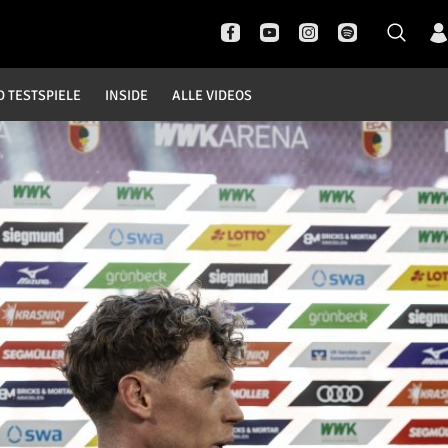
D TESTSPIELE
INSIDE
ALLE VIDEOS
Pokal- und Testspiele
Inside
DFB Pokal
News
Champions League
Interviews
Europa League
Pressekonferenzen
Testspiele
Rund um Borussia
Trainingslager
Buntes
Historie
English