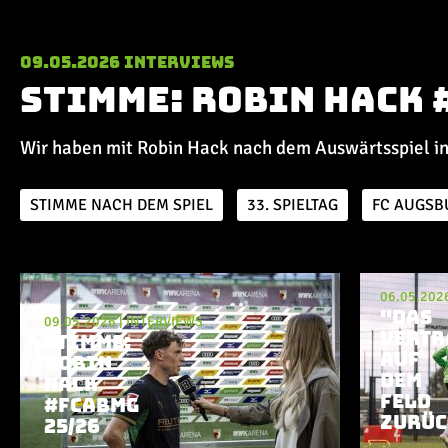
09.05.2026
Interviews
Stimme: Robin Hack 
Wir haben mit Robin Hack nach dem Auswärtsspiel i
STIMME NACH DEM SPIEL
33. SPIELTAG
FC AUGSB
Aktuelle Playlist
06.05.202
"DAS
09.05.2026
|
INTERVIEWS
VERTR
STIMME:
AUF
ROBIN
DEM
HACK
FELD
#FCABMG
ZURÜC
25/26