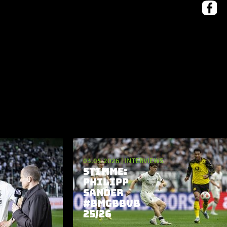
03.05.2026
|
INTERVIEWS
STIMME:
PHILIPP
SANDER
#BMGBBVB
25/26