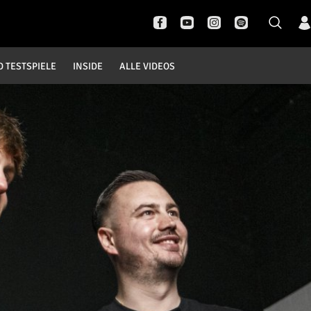
D TESTSPIELE
INSIDE
ALLE VIDEOS
Pokal- und Testspiele
Inside
DFB Pokal
News
Champions League
Interviews
Europa League
Pressekonferenzen
Testspiele
Rund um Borussia
Trainingslager
Buntes
Historie
English