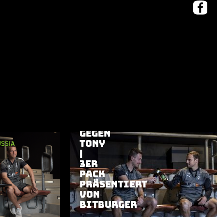
29.05.2024
|
RUND UM BORUSSIA
FLACO
GEGEN
TONY
SSIA
|
3ER
PACK
PRÄSENTIERT
VON
BITBURGER