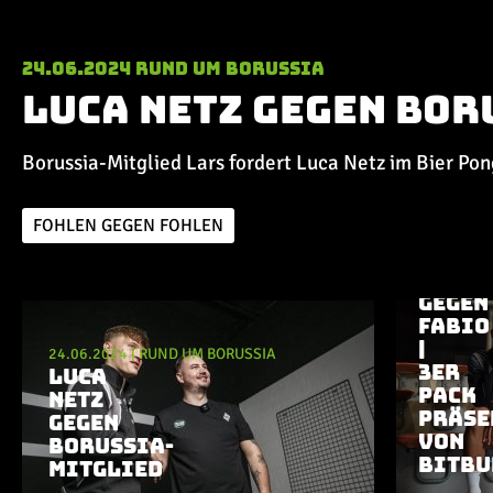
24.06.2024
Rund um Borussia
Luca Netz gegen Bor
Borussia-Mitglied Lars fordert Luca Netz im Bier Po
FOHLEN GEGEN FOHLEN
19.06.202
HACKI
GEGEN
Aktuelle Playlist
FABIO
|
24.06.2024
|
RUND UM BORUSSIA
3ER
LUCA
PACK
NETZ
PRÄSE
GEGEN
VON
BORUSSIA-
BITBU
MITGLIED