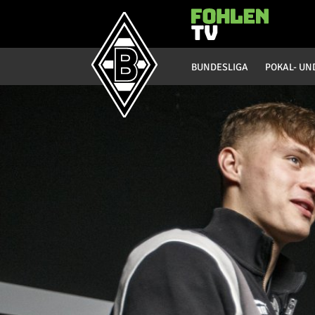
Hauptmenü
BUNDESLIGA
POKAL- UN
Bundesliga
Saison 20/21
Saison 19/20
Saison 18/19
Saison 17/18
Saison 16/17
Saison 15/16
Saison 14/15
Saison 13/14
Saison 12/13
Saison 11/12