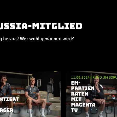
ussia-Mitglied
ng heraus! Wer wohl gewinnen wird?
4
|
RUND UM BORUSSIA
11.06.2024
|
RUND UM BORU
EM-
PARTIEN
RATEN
NTIERT
MIT
MAGENTA
RGER
TV