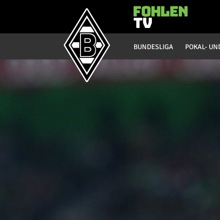
Hauptmenü
BUNDESLIGA
POKAL- UN
Bundesliga
Saison 20/21
Saison 19/20
Saison 18/19
Saison 17/18
Saison 16/17
Saison 15/16
Saison 14/15
Saison 13/14
Saison 12/13
Saison 11/12