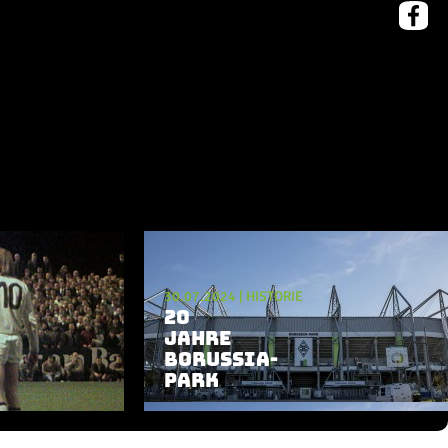
30.07.2024
|
HISTORIE
20
JAHRE
BORUSSIA-
PARK