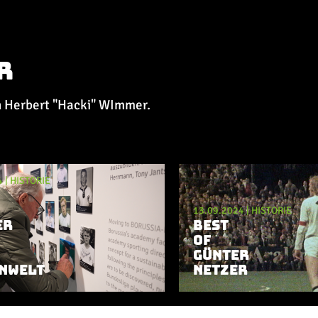
r
n Herbert "Hacki" WImmer.
4
|
HISTORIE
13.09.2024
|
HISTORIE
ER
BEST
OF
GÜNTER
NWELT
NETZER