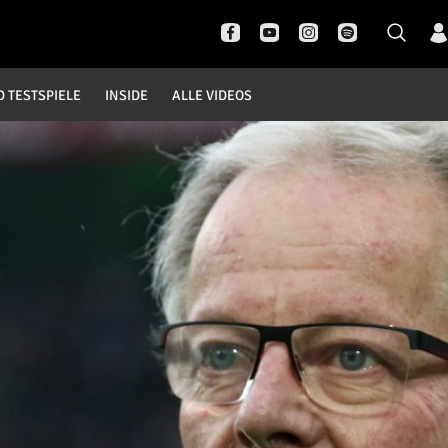
D TESTSPIELE
INSIDE
ALLE VIDEOS
Pokal- und Testspiele
Inside
DFB Pokal
News
Champions League
Interviews
Europa League
Pressekonferenzen
Testspiele
Rund um Borussia
Trainingslager
Buntes
Historie
English