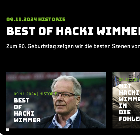
09.11.2024
Historie
Best of Hacki Wimme
Zum 80. Geburtstag zeigen wir die besten Szenen vo
Aktuelle Playlist
05.11.202
MIT
HACKI
09.11.2024
|
HISTORIE
WIMM
BEST
IN
OF
DIE
HACKI
FOHLE
WIMMER