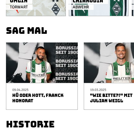
Omlin
Chiarodia
TORWART
ABWEHR
SAG MAL
09.04.2025
19.03.2025
HÜ ODER HOTT, FRANCK
"WIE BITTE?!" MIT
HONORAT
JULIAN WEIGL
HISTORIE