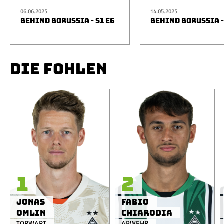
06.06.2025
14.05.2025
BEHIND BORUSSIA - S1 E6
BEHIND BORUSSIA -
DIE FOHLEN
1
2
Jonas
Fabio
Omlin
Chiarodia
TORWART
ABWEHR