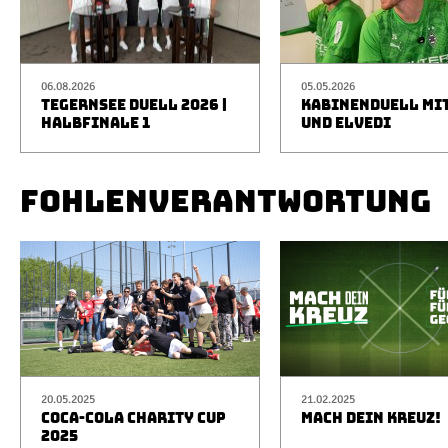
06.08.2026
05.05.2026
TEGERNSEE DUELL 2026 |
KABINENDUELL MIT
HALBFINALE 1
UND ELVEDI
FOHLENVERANTWORTUNG
20.05.2025
21.02.2025
COCA-COLA CHARITY CUP
MACH DEIN KREUZ!
2025