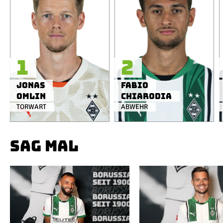
1
2
Jonas
Fabio
Omlin
Chiarodia
TORWART
ABWEHR
SAG MAL