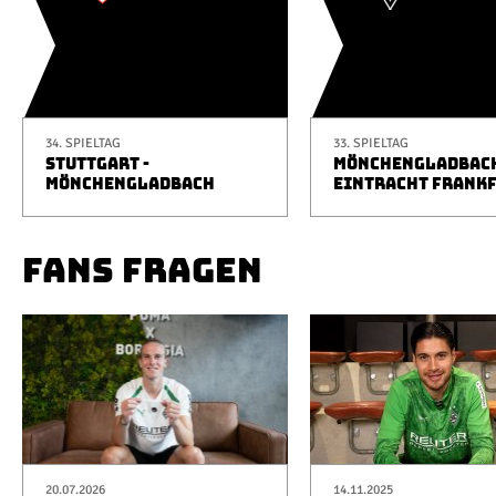
34. SPIELTAG
33. SPIELTAG
STUTTGART -
MÖNCHENGLADBACH
MÖNCHENGLADBACH
EINTRACHT FRANK
FANS FRAGEN
20.07.2026
14.11.2025