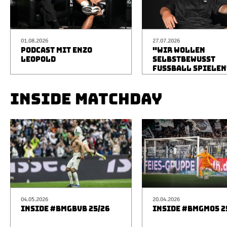
01.08.2026
27.07.2026
PODCAST MIT ENZO
"WIR WOLLEN
LEOPOLD
SELBSTBEWUSST
FUSSBALL SPIELEN
INSIDE MATCHDAY
04.05.2026
20.04.2026
INSIDE #BMGBVB 25/26
INSIDE #BMGM05 2