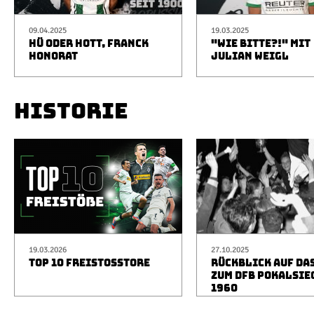
09.04.2025
19.03.2025
HÜ ODER HOTT, FRANCK
"WIE BITTE?!" MIT
HONORAT
JULIAN WEIGL
HISTORIE
19.03.2026
27.10.2025
TOP 10 FREISTOSSTORE
RÜCKBLICK AUF DA
ZUM DFB POKALSIE
1960