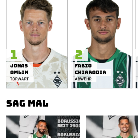
1
2
Jonas
Fabio
Omlin
Chiarodia
TORWART
ABWEHR
SAG MAL