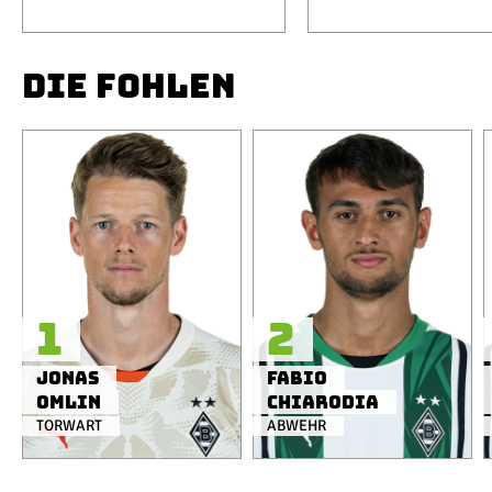
DIE FOHLEN
1
2
Jonas
Fabio
Omlin
Chiarodia
TORWART
ABWEHR