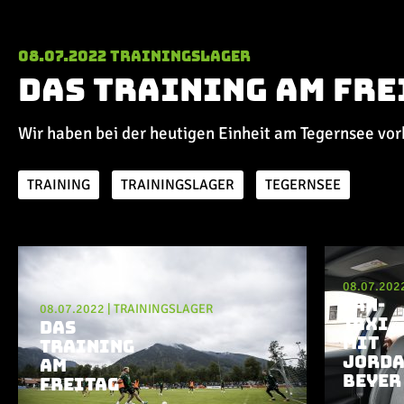
08.07.2022
Trainingslager
Das Training am Fre
Wir haben bei der heutigen Einheit am Tegernsee vo
TRAINING
TRAININGSLAGER
TEGERNSEE
Aktuelle Playlist
08.07.202
FAN-
08.07.2022
|
TRAININGSLAGER
TAXI
DAS
MIT
TRAINING
JORD
AM
BEYER
FREITAG