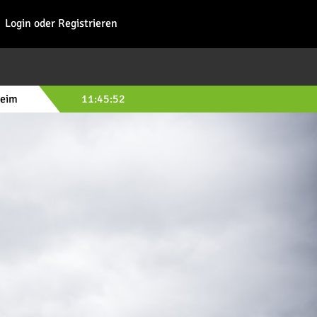
Fohl
Login oder Registrieren
heim
11:45:50