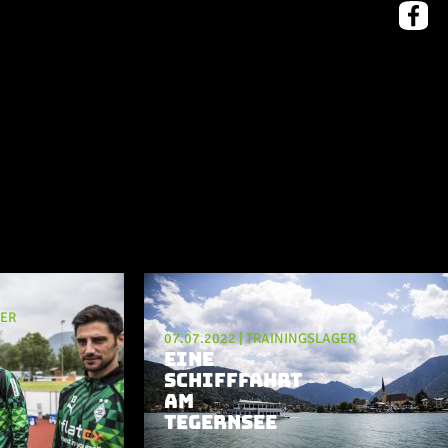
GER
07.07.2022
|
TRAININGSLAGER
EINE
SCHIFFFAHRT
AM
TEGERNSEE