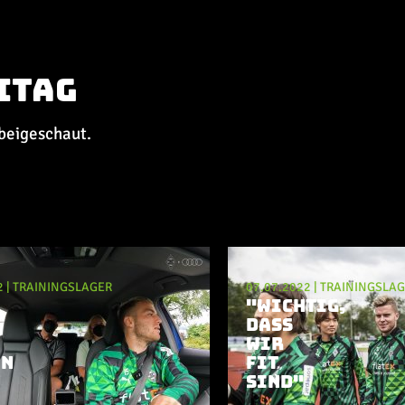
itag
rbeigeschaut.
2
|
TRAININGSLAGER
07.07.2022
|
TRAININGSLA
"WICHTIG,
DASS
WIR
AN
FIT
SIND"