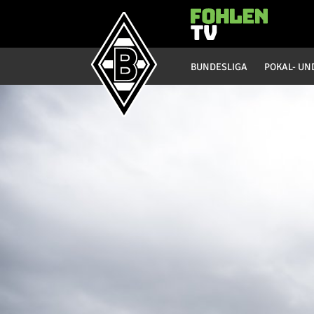
Hauptmenü
BUNDESLIGA
POKAL- UN
Bundesliga
Saison 20/21
Saison 19/20
Saison 18/19
Saison 17/18
Saison 16/17
Saison 15/16
Saison 14/15
Saison 13/14
Saison 12/13
Saison 11/12