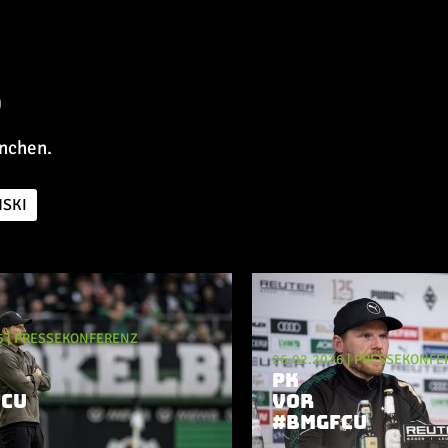
6
nchen.
SKI
6
|
PRESSEKONFERENZ
26.02.2026
|
PRESSEKONFE
PK
CU
VOR
#BMGFCU