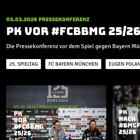
05.03.2026
Pressekonferenz
PK vor #FCBBMG 25/2
Die Pressekonferenz vor dem Spiel gegen Bayern Mü
25. SPIELTAG
FC BAYERN MÜNCHEN
EUGEN POLAN
Aktuelle Playlist
28.02.202
05.03.2026
|
PRESSEKONFERENZ
PK
PK
NACH
VOR
#BMGF
#FCBBMG
25/26
25/26