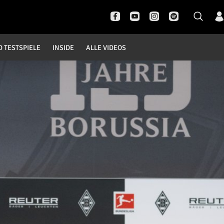
D TESTSPIELE
INSIDE
ALLE VIDEOS
Pokal- und Testspiele
Inside
DFB Pokal
News
Champions League
Interviews
Europa League
Pressekonferenzen
Testspiele
Rund um Borussia
Trainingslager
Buntes
Historie
English