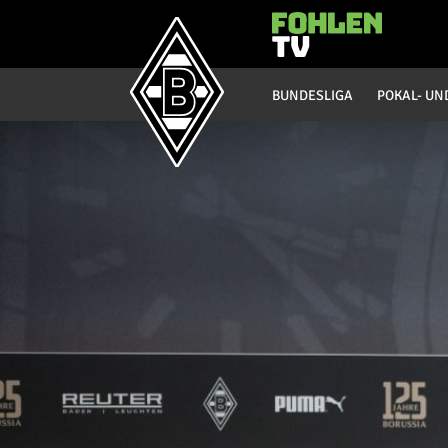
Hauptmenü
BUNDESLIGA
POKAL- UN
Bundesliga
Saison 20/21
Saison 19/20
Saison 18/19
Saison 17/18
Saison 16/17
Saison 15/16
Saison 14/15
Saison 13/14
Saison 12/13
Saison 11/12