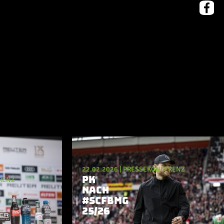
22.02.2026
|
PRESSEKONFERENZ
PK
RENZ
NACH
#SCFBMG
25/26