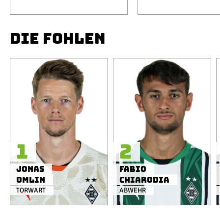
DIE FOHLEN
1
2
Jonas
Fabio
Omlin
Chiarodia
TORWART
ABWEHR