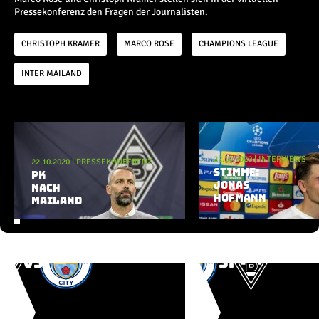
Champions League
Pressekonferenz den Fragen der Journalisten.
Europa League
Testspiele
CHRISTOPH KRAMER
MARCO ROSE
CHAMPIONS LEAGUE
INTER MAILAND
Inside
News
Aktuelle Playlist
Interviews
Pressekonferenzen
22.10.2020
|
INTERVIEWS
22.10.2020
Rund um Borussia
|
PRESSEKONFERENZ
STIMME:
PK
Trainingslager
JONAS
NACH
Buntes
HOFMANN
MAILAND
Historie
English
Alle Videos