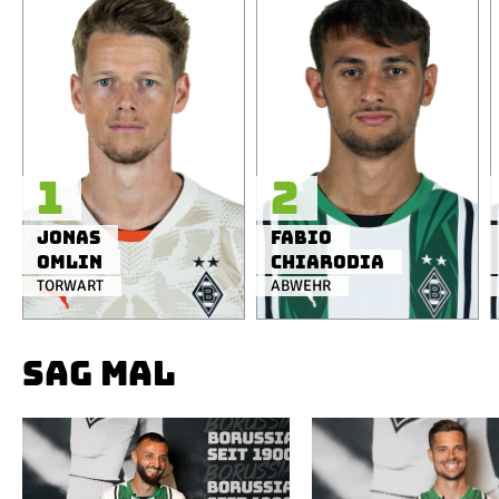
1
2
Jonas
Fabio
Omlin
Chiarodia
TORWART
ABWEHR
SAG MAL