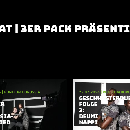
t | 3er Pack präsent
4
|
RUND UM BORUSSIA
22.03.2024
|
RUND UM BORU
GESCHWISTERDU
ER
FOLGE
3:
SIA-
DEUMI
IED
NAPPI