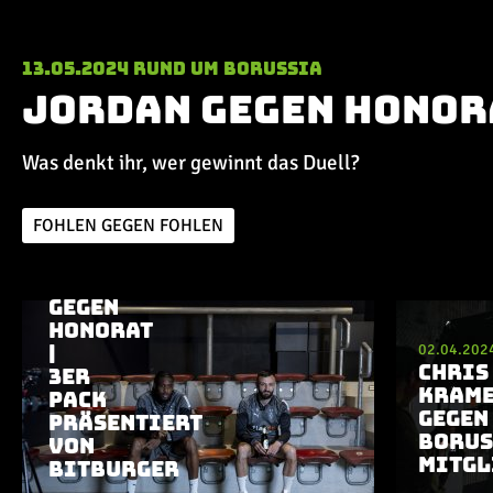
13.05.2024
Rund um Borussia
Jordan gegen Honora
Was denkt ihr, wer gewinnt das Duell?
FOHLEN GEGEN FOHLEN
13.05.2024
|
RUND UM BORUSSIA
JORDAN
GEGEN
Aktuelle Playlist
HONORAT
02.04.202
|
CHRIS
3ER
KRAM
PACK
GEGEN
PRÄSENTIERT
BORUS
VON
MITGL
BITBURGER