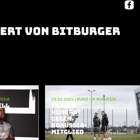
iert von Bitburger
SSIA
29.02.2024
|
RUND UM BORUSSIA
ELL
FRANCK
HONORAT
GEGEN
BORUSSIA-
MITGLIED