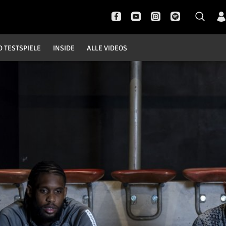
D TESTSPIELE
INSIDE
ALLE VIDEOS
Pokal- und Testspiele
Inside
DFB Pokal
News
Champions League
Interviews
Europa League
Pressekonferenzen
Testspiele
Rund um Borussia
Trainingslager
Buntes
Historie
English