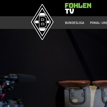
Hauptmenü
BUNDESLIGA
POKAL- UN
Bundesliga
Saison 20/21
Saison 19/20
Saison 18/19
Saison 17/18
Saison 16/17
Saison 15/16
Saison 14/15
Saison 13/14
Saison 12/13
Saison 11/12