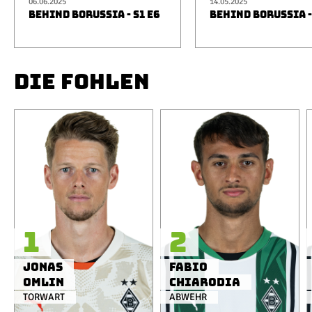
06.06.2025
14.05.2025
BEHIND BORUSSIA - S1 E6
BEHIND BORUSSIA -
DIE FOHLEN
1
2
Jonas
Fabio
Omlin
Chiarodia
TORWART
ABWEHR