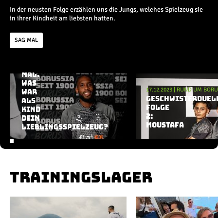
Champions League
In der neusten Folge erzählen uns die Jungs, welches Spielzeug sie
Europa League
in ihrer Kindheit am liebsten hatten.
Testspiele
SAG MAL
Inside
19.01.2024
|
RUND UM BORUSSIA
SAG
MAL,
News
Aktuelle Playlist
WAS
Interviews
17.12.2023
|
RUND UM BORU
WAR
Pressekonferenzen
GESCHWISTERDUEL
ALS
FOLGE
KIND
Rund um Borussia
2:
DEIN
Trainingslager
MOUSTAFA
LIEBLINGSSPIELZEUG?
Buntes
Historie
English
TRAININGSLAGER
Alle Videos