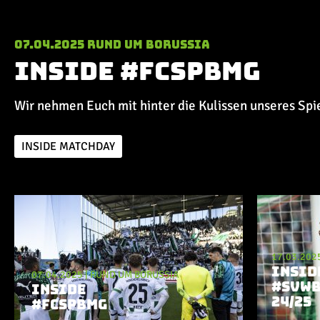
07.04.2025
Rund um Borussia
Inside #FCSPBMG
Wir nehmen Euch mit hinter die Kulissen unseres Spie
INSIDE MATCHDAY
Aktuelle Playlist
17.03.202
INSID
07.04.2025
|
RUND UM BORUSSIA
#SVW
INSIDE
24/25
#FCSPBMG