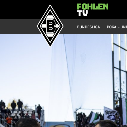
Hauptmenü
BUNDESLIGA
POKAL- UN
Bundesliga
Saison 20/21
Saison 19/20
Saison 18/19
Saison 17/18
Saison 16/17
Saison 15/16
Saison 14/15
Saison 13/14
Saison 12/13
Saison 11/12