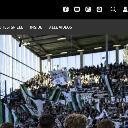
D TESTSPIELE
INSIDE
ALLE VIDEOS
Pokal- und Testspiele
Inside
DFB Pokal
News
Champions League
Interviews
Europa League
Pressekonferenzen
Testspiele
Rund um Borussia
Trainingslager
Buntes
Historie
English