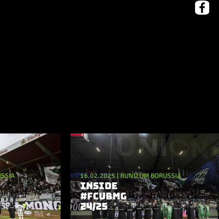
SSIA
16.02.2025
|
RUND UM BORUSSIA
INSIDE
#FCUBMG
24/25