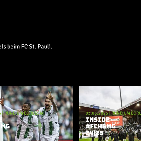
ls beim FC St. Pauli.
5
|
RUND UM BORUSSIA
03.03.2025
|
RUND UM BORU
E
INSIDE
BMG
#FCHBMG
24/25