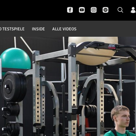
D TESTSPIELE
INSIDE
ALLE VIDEOS
Pokal- und Testspiele
Inside
DFB Pokal
News
Champions League
Interviews
Europa League
Pressekonferenzen
Testspiele
Rund um Borussia
Trainingslager
Buntes
Historie
English