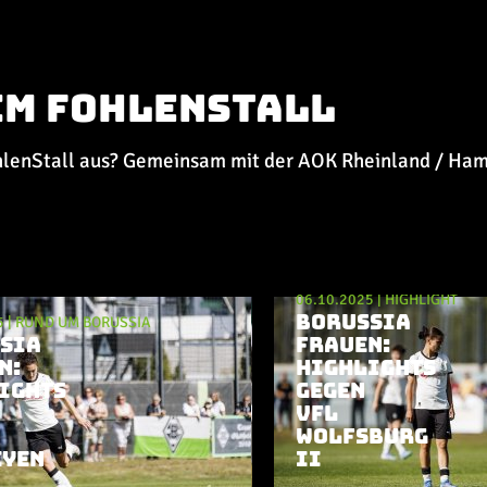
im FohlenStall
hlenStall aus? Gemeinsam mit der AOK Rheinland / Ham
06.10.2025
|
HIGHLIGHT
BORUSSIA
5
|
RUND UM BORUSSIA
SIA
FRAUEN:
N:
HIGHLIGHTS
IGHTS
GEGEN
VFL
WOLFSBURG
EYEN
II