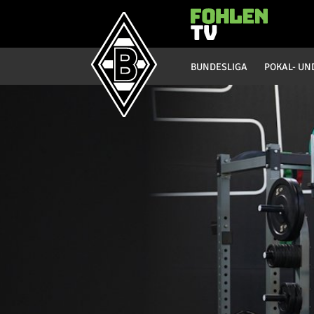
Hauptmenü
BUNDESLIGA
POKAL- UN
Bundesliga
Saison 20/21
Saison 19/20
Saison 18/19
Saison 17/18
Saison 16/17
Saison 15/16
Saison 14/15
Saison 13/14
Saison 12/13
Saison 11/12