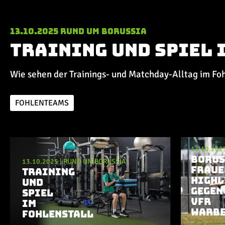
13.10.2025
Rund um Borussia
Training und Spiel 
Wie sehen der Trainings- und Matchday-Alltag im Fo
FOHLENTEAMS
Aktuelle Playlist
13.10.202
BORUS
13.10.2025
|
RUND UM BORUSSIA
FRAUE
TRAINING
HIGHL
UND
GEGEN
SPIEL
VFR
IM
WARB
FOHLENSTALL