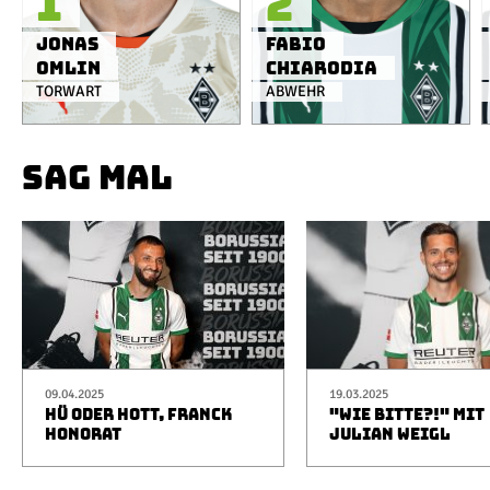
1
2
Jonas
Fabio
Omlin
Chiarodia
TORWART
ABWEHR
SAG MAL
09.04.2025
19.03.2025
HÜ ODER HOTT, FRANCK
"WIE BITTE?!" MIT
HONORAT
JULIAN WEIGL