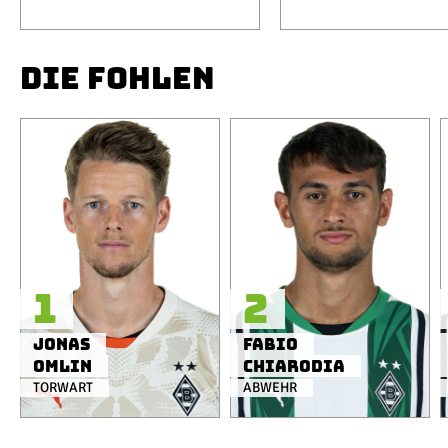
DIE FOHLEN
1
2
Jonas
Fabio
Omlin
Chiarodia
TORWART
ABWEHR