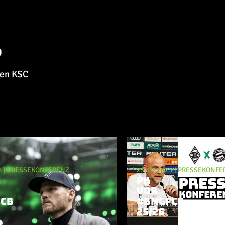
6
den KSC
5
|
PRESSEKONFERENZ
23.10.2025
|
PRESSEKONFE
PK
VOR
CB
#BMGFCB
25/26