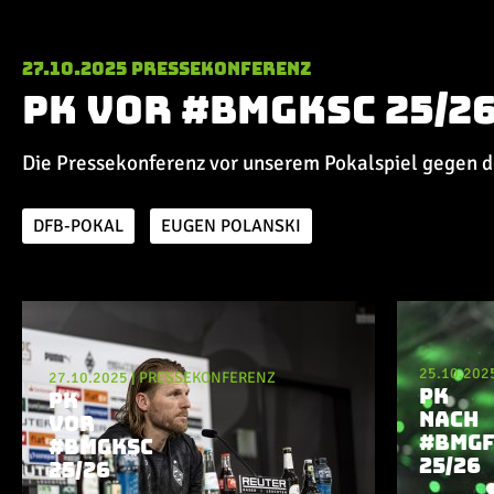
27.10.2025
Pressekonferenz
PK vor #BMGKSC 25/2
Die Pressekonferenz vor unserem Pokalspiel gegen 
DFB-POKAL
EUGEN POLANSKI
Aktuelle Playlist
25.10.202
27.10.2025
|
PRESSEKONFERENZ
PK
PK
NACH
VOR
#BMGF
#BMGKSC
25/26
25/26