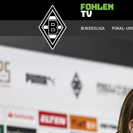
Hauptmenü
BUNDESLIGA
POKAL- UN
Bundesliga
Saison 20/21
Saison 19/20
Saison 18/19
Saison 17/18
Saison 16/17
Saison 15/16
Saison 14/15
Saison 13/14
Saison 12/13
Saison 11/12