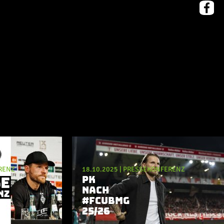
RENZ
18.10.2025
|
PRESSEKONFERENZ
PK
NACH
#FCUBMG
25/26