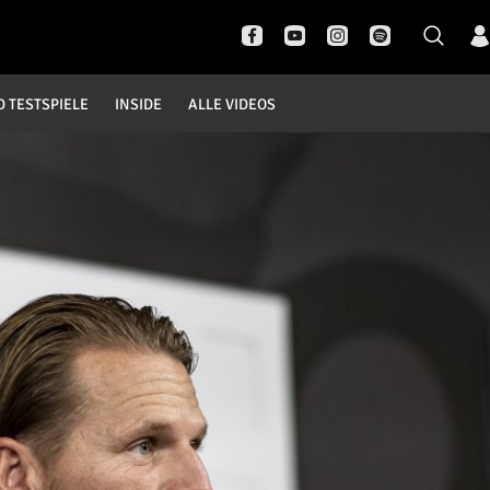
D TESTSPIELE
INSIDE
ALLE VIDEOS
Pokal- und Testspiele
Inside
DFB Pokal
News
Champions League
Interviews
Europa League
Pressekonferenzen
Testspiele
Rund um Borussia
Trainingslager
Buntes
Historie
English