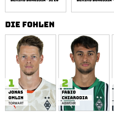
BEHIND BORUSSIA - S1 E6
BEHIND BORUSSIA -
DIE FOHLEN
1
2
Jonas
Fabio
Omlin
Chiarodia
TORWART
ABWEHR