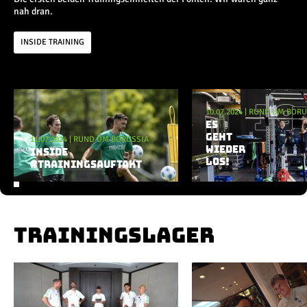
Champions League
nah dran.
Europa League
Testspiele
INSIDE TRAINING
Inside
Aktuelle Playlist
News
10.07.2024
|
RUND UM BORU
Interviews
ES
GEHT
11.07.2024
Pressekonferenzen
|
RUND UM BORUSSIA
WIEDER
INSIDE
Rund um Borussia
LOS!
#TRAININGSAUFTAKT
Trainingslager
Buntes
Historie
English
TRAININGSLAGER
Alle Videos