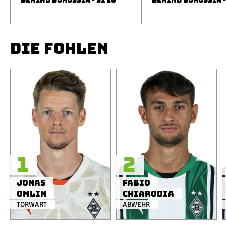
BEHIND BORUSSIA - S1 E6
BEHIND BORUSSIA -
DIE FOHLEN
1
2
Jonas
Fabio
Omlin
Chiarodia
TORWART
ABWEHR