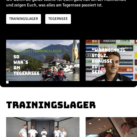
Champions League
und zeigen Euch, was alles am Tegernsee passiert ist.
Europa League
Testspiele
TRAININGSLAGER
TEGERNSEE
Inside
Aktuelle Playlist
28.07.2023
|
TRAININGSLAG
News
"WAHNSINNIG
30.07.2023
|
TRAININGSLAGER
Interviews
STOLZ,
SO
BORUSSE
Pressekonferenzen
WAR`S
ZU
AM
Rund um Borussia
SEIN"
TEGERNSEE
Trainingslager
Buntes
Historie
English
TRAININGSLAGER
Alle Videos