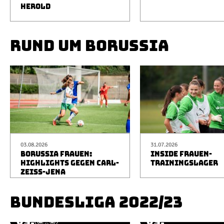
HEROLD
RUND UM BORUSSIA
03.08.2026
31.07.2026
BORUSSIA FRAUEN:
INSIDE FRAUEN-
HIGHLIGHTS GEGEN CARL-
TRAININGSLAGER
ZEISS-JENA
BUNDESLIGA 2022/23