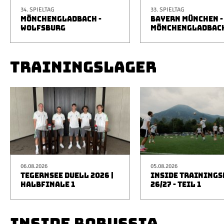
34. SPIELTAG
33. SPIELTAG
MÖNCHENGLADBACH -
BAYERN MÜNCHEN -
WOLFSBURG
MÖNCHENGLADBAC
TRAININGSLAGER
06.08.2026
05.08.2026
TEGERNSEE DUELL 2026 |
INSIDE TRAINING
HALBFINALE 1
26/27 - TEIL 1
INSIDE BORUSSIA