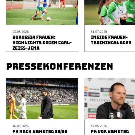
03.08.2026
31.07.2026
BORUSSIA FRAUEN:
INSIDE FRAUEN-
HIGHLIGHTS GEGEN CARL-
TRAININGSLAGER
ZEISS-JENA
PRESSEKONFERENZEN
16.05.2026
14.05.2026
PK NACH #BMGTSG 25/26
PK VOR #BMGTSG