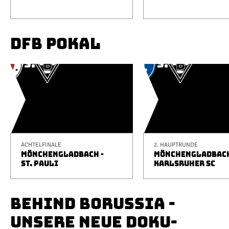
DFB POKAL
ACHTELFINALE
2. HAUPTRUNDE
MÖNCHENGLADBACH -
MÖNCHENGLADBACH
ST. PAULI
KARLSRUHER SC
BEHIND BORUSSIA -
UNSERE NEUE DOKU-