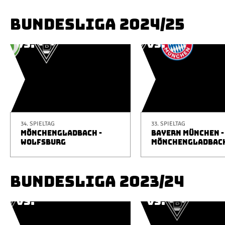
BUNDESLIGA 2024/25
34. SPIELTAG
33. SPIELTAG
MÖNCHENGLADBACH -
BAYERN MÜNCHEN -
WOLFSBURG
MÖNCHENGLADBAC
BUNDESLIGA 2023/24