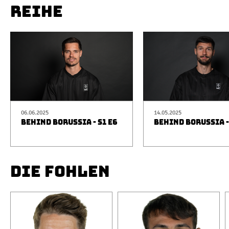
REIHE
06.06.2025
14.05.2025
BEHIND BORUSSIA - S1 E6
BEHIND BORUSSIA -
DIE FOHLEN