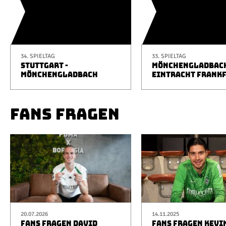
34. SPIELTAG
33. SPIELTAG
STUTTGART -
MÖNCHENGLADBACH
MÖNCHENGLADBACH
EINTRACHT FRANK
FANS FRAGEN
20.07.2026
14.11.2025
FANS FRAGEN DAVID
FANS FRAGEN KEVI