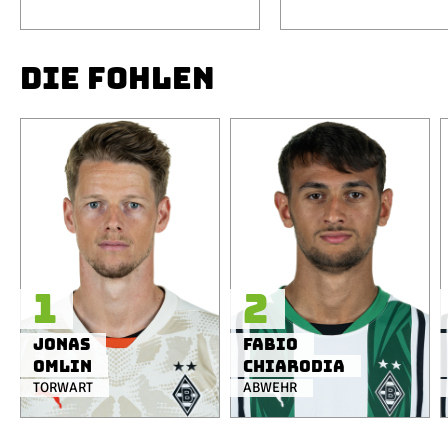
DIE FOHLEN
1
2
Jonas
Fabio
Omlin
Chiarodia
TORWART
ABWEHR