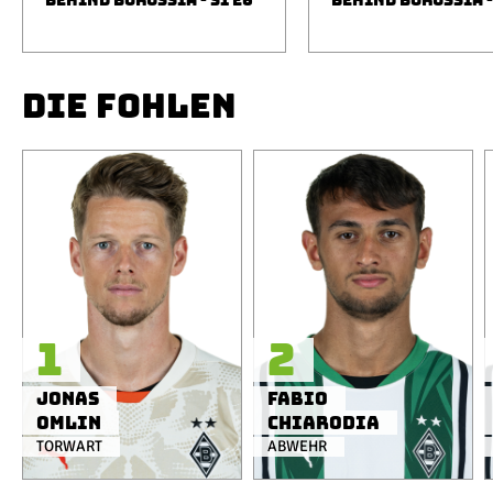
BEHIND BORUSSIA - S1 E6
BEHIND BORUSSIA -
DIE FOHLEN
1
2
Jonas
Fabio
Omlin
Chiarodia
TORWART
ABWEHR