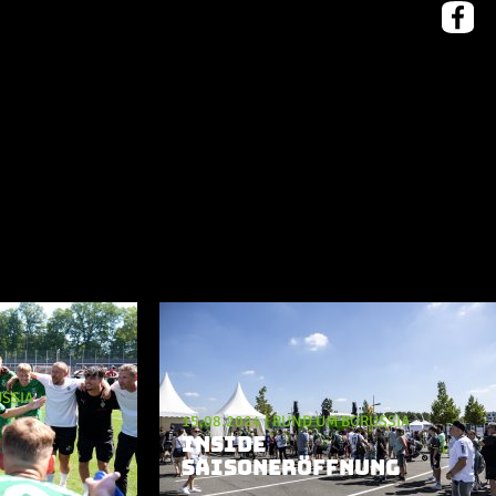
SSIA
15.08.2024
|
RUND UM BORUSSIA
INSIDE
SAISONERÖFFNUNG