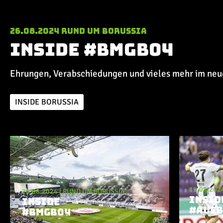
26.08.2024
Rund um Borussia
Inside #BMGB04
Ehrungen, Verabschiedungen und vieles mehr im ne
INSIDE BORUSSIA
Aktuelle Playlist
19.08.202
26.08.2024
|
RUND UM BORUSSIA
INSID
INSIDE
#AUE
#BMGB04