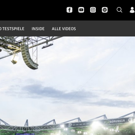
D TESTSPIELE
INSIDE
ALLE VIDEOS
Pokal- und Testspiele
Inside
DFB Pokal
News
Champions League
Interviews
Europa League
Pressekonferenzen
Testspiele
Rund um Borussia
Trainingslager
Buntes
Historie
English