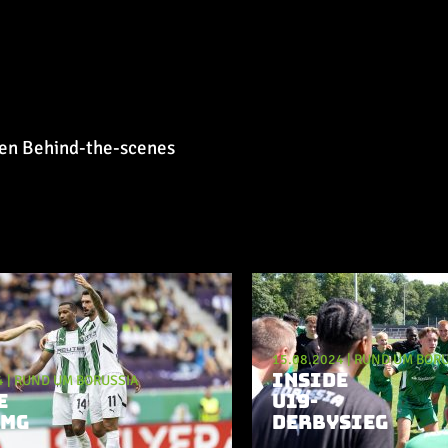
uen Behind-the-scenes
15.08.2024
|
RUND UM BORU
INSIDE
4
|
RUND UM BORUSSIA
E
U19-
BMG
DERBYSIEG