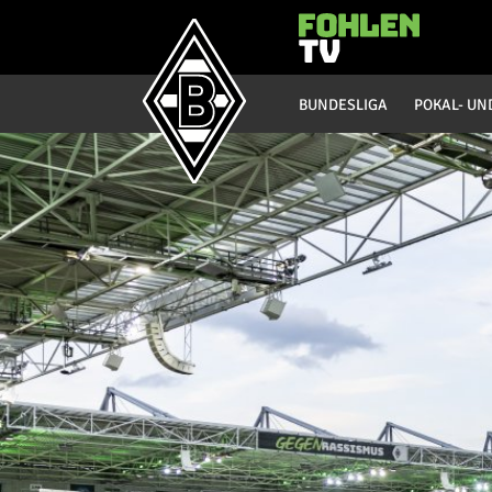
Hauptmenü
BUNDESLIGA
POKAL- UN
Bundesliga
Saison 20/21
Saison 19/20
Saison 18/19
Saison 17/18
Saison 16/17
Saison 15/16
Saison 14/15
Saison 13/14
Saison 12/13
Saison 11/12