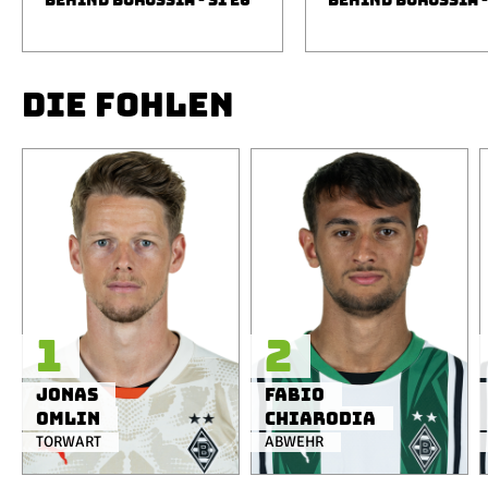
BEHIND BORUSSIA - S1 E6
BEHIND BORUSSIA -
DIE FOHLEN
1
2
Jonas
Fabio
Omlin
Chiarodia
TORWART
ABWEHR