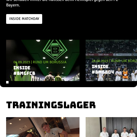
Champions League
Bayern.
Europa League
Testspiele
INSIDE MATCHDAY
Inside
Aktuelle Playlist
News
Interviews
28.08.2023
|
RUND UM BORU
04.09.2023
Pressekonferenzen
|
RUND UM BORUSSIA
INSIDE
INSIDE
Rund um Borussia
#BMGB04
#BMGFCB
Trainingslager
Buntes
Historie
English
TRAININGSLAGER
Alle Videos