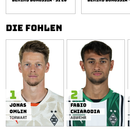
BEHIND BORUSSIA - S1 E6
BEHIND BORUSSIA -
DIE FOHLEN
1
2
Jonas
Fabio
Omlin
Chiarodia
TORWART
ABWEHR